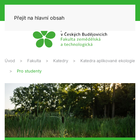
Přejít na hlavní obsah
Úvod
Fakulta
Katedry
Katedra aplikované ekologie
Pro studenty