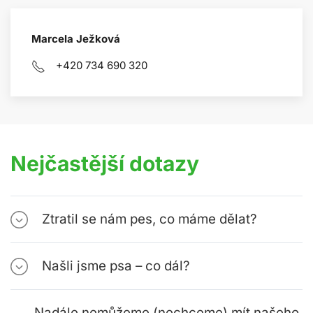
Marcela Ježková
+420 734 690 320
Nejčastější dotazy
Ztratil se nám pes, co máme dělat?
Našli jsme psa – co dál?
Nadále nemůžeme (nechceme) mít našeho