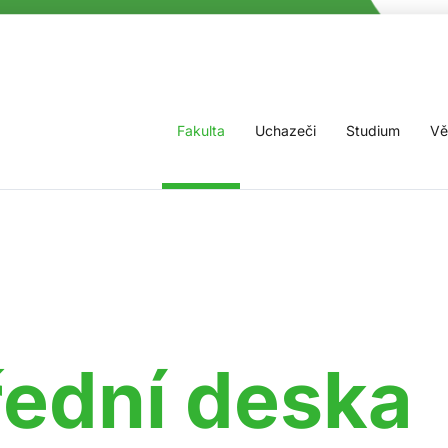
Fakulta
Uchazeči
Studium
Vě
řední deska