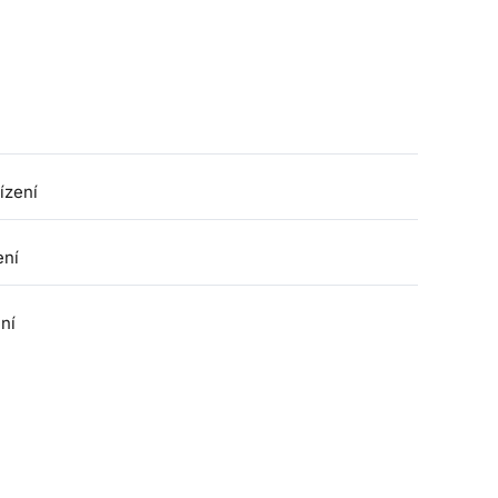
ízení
ení
ení