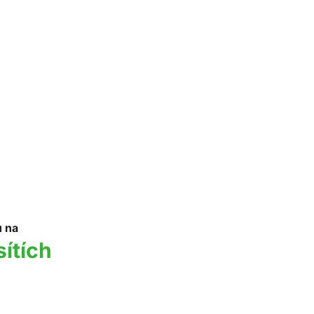
u na
sítích