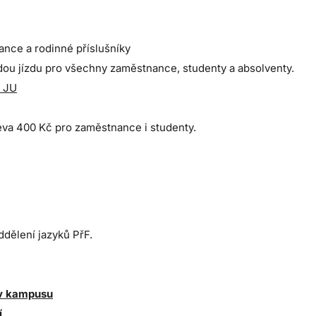
ance a rodinné příslušníky
dou jízdu pro všechny zaměstnance, studenty a absolventy.
e JU
eva 400 Kč pro zaměstnance i studenty.
dělení jazyků PřF.
 v kampusu
í