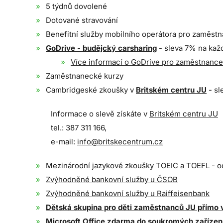
5 týdnů dovolené
Dotované stravování
Benefitní služby mobilního operátora pro zaměstn
GoDrive - budějcký carsharing
- sleva 7% na kaž
Více informací o GoDrive pro zaměstnanc
Zaměstnanecké kurzy
Cambridgeské zkoušky v
Britském centru JU
- sl
Informace o slevě získáte v
Britském centru JU
tel.: 387 311 166,
e-mail:
info@britskecentrum.cz
Mezinárodní jazykové zkoušky TOEIC a TOEFL - od
Zvýhodněné bankovní služby u ČSOB
Zvýhodněné bankovní služby u Raiffeisenbank
Dětská skupina pro děti zaměstnanců JU přímo
Microsoft Office zdarma do soukromých zařízen