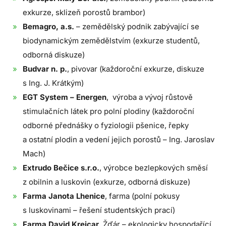
exkurze, sklizeň porostů brambor)
Bemagro, a.s.
– zemědělský podnik zabývající se
biodynamickým zemědělstvím (exkurze studentů,
odborná diskuze)
Budvar n. p.
, pivovar (každoroční exkurze, diskuze
s Ing. J. Krátkým)
EGT System – Energen
, výroba a vývoj růstově
stimulačních látek pro polní plodiny (každoroční
odborné přednášky o fyziologii pšenice, řepky
a ostatní plodin a vedení jejich porostů – Ing. Jaroslav
Mach)
Extrudo Bečice s.r.o.
, výrobce bezlepkových směsí
z obilnin a luskovin (exkurze, odborná diskuze)
Farma Janota Lhenice
, farma (polní pokusy
s luskovinami – řešení studentských prací)
Farma David Krejcar
, Žďár – ekologicky hospodařící