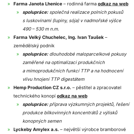
Farma Janota Lhenice
– rodinná farma
odkaz na web
spolupráce:
společná realizace polních pokusů
s luskovinami (lupiny, sója) v nadmořské výšce
490 – 530 m n.m.
Farma Velký Chuchelec, Ing. Ivan Taušek
–
zemědělský podnik
spolupráce:
dlouhodobé maloparcelkové pokusy
zaměřené na optimalizaci produkčních
a mimoprodukčních funkcí TTP a na hodnocení
vlivu hnojení TTP digestátem
Hemp Production CZ s.r.o.
– pěstitel a zpracovatel
technického konopí
odkaz na web
spolupráce:
příprava výzkumných projektů, řešení
produkce bílkovinných koncentrátů z výlisků
konopných semen
Lyckeby Amylex a.s.
– největší výrobce bramborové