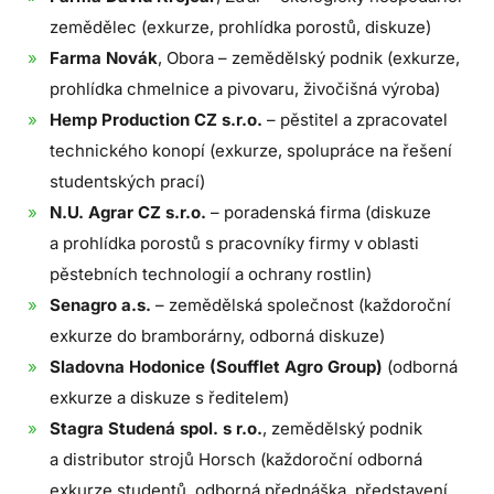
zemědělec (exkurze, prohlídka porostů, diskuze)
Farma Novák
, Obora – zemědělský podnik (exkurze,
prohlídka chmelnice a pivovaru, živočišná výroba)
Hemp Production CZ s.r.o.
– pěstitel a zpracovatel
technického konopí (exkurze, spolupráce na řešení
studentských prací)
N.U. Agrar CZ s.r.o.
– poradenská firma (diskuze
a prohlídka porostů s pracovníky firmy v oblasti
pěstebních technologií a ochrany rostlin)
Senagro a.s.
– zemědělská společnost (každoroční
exkurze do bramborárny, odborná diskuze)
Sladovna Hodonice (Soufflet Agro Group)
(odborná
exkurze a diskuze s ředitelem)
Stagra Studená spol. s r.o.
, zemědělský podnik
a distributor strojů Horsch (každoroční odborná
exkurze studentů, odborná přednáška, představení