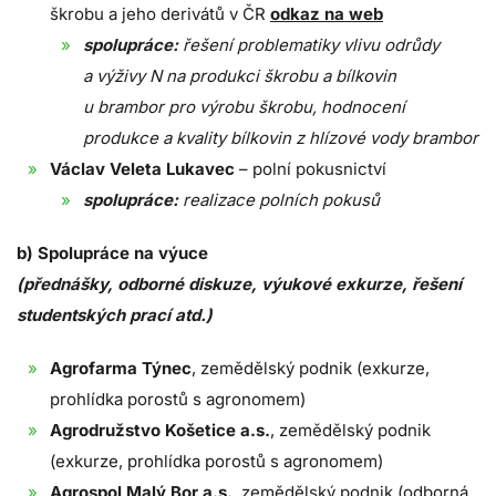
škrobu a jeho derivátů v ČR
odkaz na web
spolupráce:
řešení problematiky vlivu odrůdy
a výživy N na produkci škrobu a bílkovin
u brambor pro výrobu škrobu, hodnocení
produkce a kvality bílkovin z hlízové vody brambor
Václav Veleta Lukavec
– polní pokusnictví
spolupráce:
realizace polních pokusů
b) Spolupráce na výuce
(přednášky, odborné diskuze, výukové exkurze, řešení
studentských prací atd.)
Agrofarma Týnec
, zemědělský podnik (exkurze,
prohlídka porostů s agronomem)
Agrodružstvo Košetice a.s.
, zemědělský podnik
(exkurze, prohlídka porostů s agronomem)
Agrospol Malý Bor a.s.
, zemědělský podnik (odborná