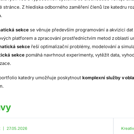
é stránce. Z hlediska odborného zaměření členů lze katedru rozč
a
.
matická sekce
se věnuje především programování a akvizici dat 
vých platforem a zpracování prostřednictvím metod z oblasti u
atická sekce
řeší optimalizační problémy, modelování a simu
tická sekce
pomáhá navrhnout experimenty, vytěžit data, vyhodno
izace.
portfolio katedry umožňuje poskytnout
komplexní služby v obla
m.
ávy
t
27.05.2026
Kreati