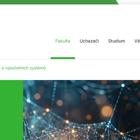
Fakulta
Uchazeči
Studium
Vě
 a výpočetních systémů