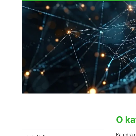
O ka
O katedře
Katedra 