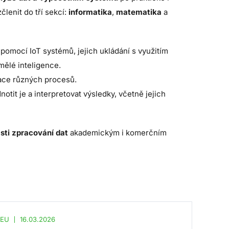
lenit do tří sekcí:
informatika
,
matematika
a
pomocí IoT systémů, jejich ukládání s využitím
mělé inteligence.
lace různých procesů.
tit je a interpretovat výsledky, včetně jejich
sti zpracování dat
akademickým i komerčním
vEU
16.03.2026