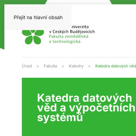
Přejít na hlavní obsah
Úvod
Fakulta
Katedry
Katedra datových věd
Katedra datových
věd a výpočetních
systémů