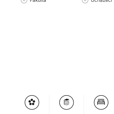
Fakulta
Uchazeči