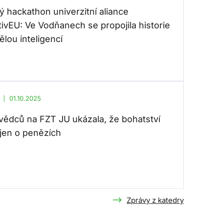
ý hackathon univerzitní aliance
tivEU: Ve Vodňanech se propojila historie
lou inteligencí
01.10.2025
vědců na FZT JU ukázala, že bohatství
 jen o penězích
Zprávy z katedry