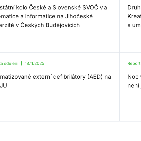
státní kolo České a Slovenské SVOČ v a
Druh
matice a informatice na Jihočeské
Krea
erzitě v Českých Budějovicích
s umě
tá sdělení
18.11.2025
Report
matizované externí defibrilátory (AED) na
Noc 
 JU
není