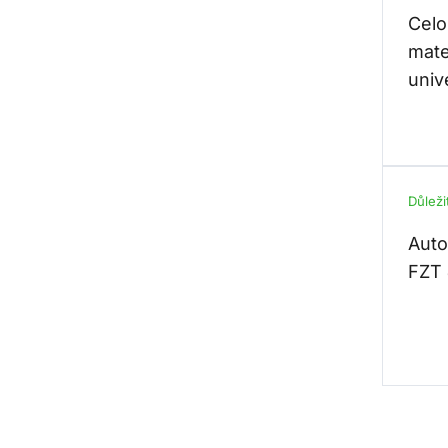
Celo
mate
univ
Důleži
Auto
FZT