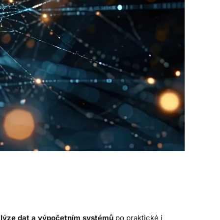
lýze dat a výpočetním systémů
po praktické i