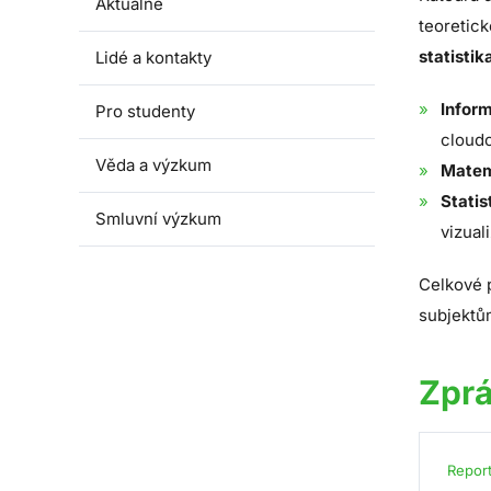
Aktuálně
teoretick
statistik
Lidé a kontakty
Infor
Pro studenty
cloudo
Věda a výzkum
Matem
Statis
Smluvní výzkum
vizual
Celkové 
subjektů
Zpr
Repor