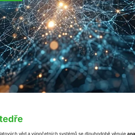
tedře
datových věd a výpočetních systémů se dlouhodobě
věnuje
ana