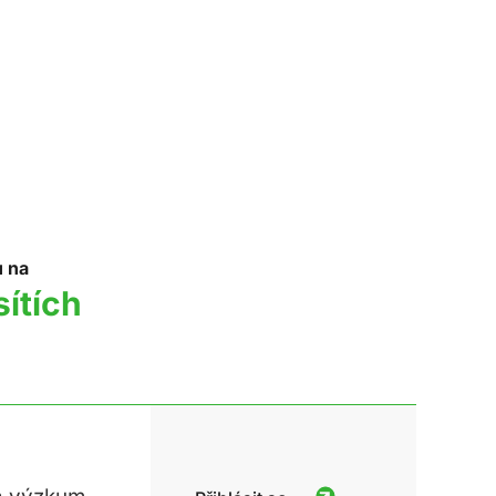
u na
sítích