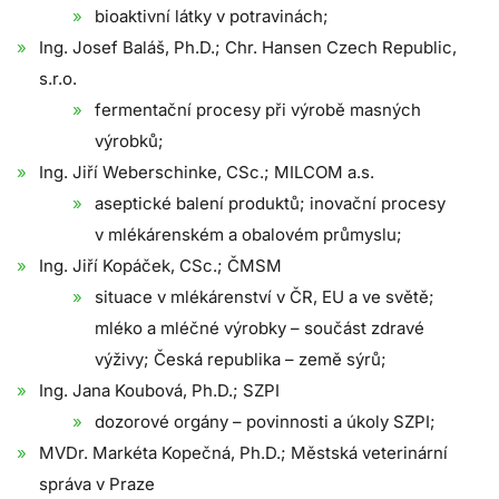
bioaktivní látky v potravinách;
Ing. Josef Baláš, Ph.D.; Chr. Hansen Czech Republic,
s.r.o.
fermentační procesy při výrobě masných
výrobků;
Ing. Jiří Weberschinke, CSc.; MILCOM a.s.
aseptické balení produktů; inovační procesy
v mlékárenském a obalovém průmyslu;
Ing. Jiří Kopáček, CSc.; ČMSM
situace v mlékárenství v ČR, EU a ve světě;
mléko a mléčné výrobky – součást zdravé
výživy; Česká republika – země sýrů;
Ing. Jana Koubová, Ph.D.; SZPI
dozorové orgány – povinnosti a úkoly SZPI;
MVDr. Markéta Kopečná, Ph.D.; Městská veterinární
správa v Praze