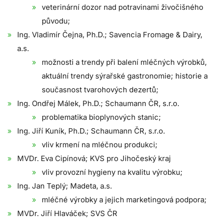
veterinární dozor nad potravinami živočišného
původu;
Ing. Vladimír Čejna, Ph.D.; Savencia Fromage & Dairy,
a.s.
možnosti a trendy při balení mléčných výrobků,
aktuální trendy sýrařské gastronomie; historie a
současnost tvarohových dezertů;
Ing. Ondřej Málek, Ph.D.; Schaumann ČR, s.r.o.
problematika bioplynových stanic;
Ing. Jiří Kuník, Ph.D.; Schaumann ČR, s.r.o.
vliv krmení na mléčnou produkci;
MVDr. Eva Cipínová; KVS pro Jihočeský kraj
vliv provozní hygieny na kvalitu výrobku;
Ing. Jan Teplý; Madeta, a.s.
mléčné výrobky a jejich marketingová podpora;
MVDr. Jiří Hlaváček; SVS ČR