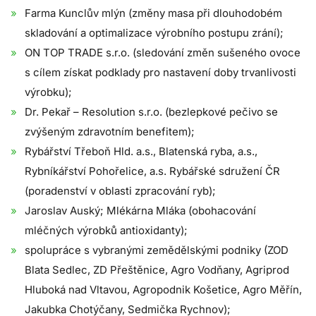
Farma Kunclův mlýn (změny masa při dlouhodobém
skladování a optimalizace výrobního postupu zrání);
ON TOP TRADE s.r.o. (sledování změn sušeného ovoce
s cílem získat podklady pro nastavení doby trvanlivosti
výrobku);
Dr. Pekař – Resolution s.r.o. (bezlepkové pečivo se
zvýšeným zdravotním benefitem);
Rybářství Třeboň Hld. a.s., Blatenská ryba, a.s.,
Rybníkářství Pohořelice, a.s. Rybářské sdružení ČR
(poradenství v oblasti zpracování ryb);
Jaroslav Auský; Mlékárna Mláka (obohacování
mléčných výrobků antioxidanty);
spolupráce s vybranými zemědělskými podniky (ZOD
Blata Sedlec, ZD Přeštěnice, Agro Vodňany, Agriprod
Hluboká nad Vltavou, Agropodnik Košetice, Agro Měřín,
Jakubka Chotýčany, Sedmička Rychnov);