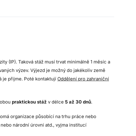
ty (IP). Taková stáž musí trvat minimálně 1 měsíc a
ovaných výzev. Výjezd je možný do jakékoliv země
á je přijme. Poté kontaktují
Oddělení pro zahraniční
dobou
praktickou stáž
v délce
5 až 30 dnů
.
ukromá organizace působící na trhu práce nebo
nebo národní úrovni atd., vyjma institucí