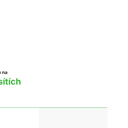
u na
sítích