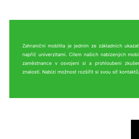
Zahraniční mobilita je jedním ze základních ukaza
a podporuje například následnou zaměstnatelnost. 
napříč univerzitami. Cílem našich nabízených mobi
aktivnější práce s cizím jazykem, který je v dnešn
zaměstnance v osvojení si a prohloubení zkušen
znalostí. Nabízí možnost rozšířit si svou síť kontakt