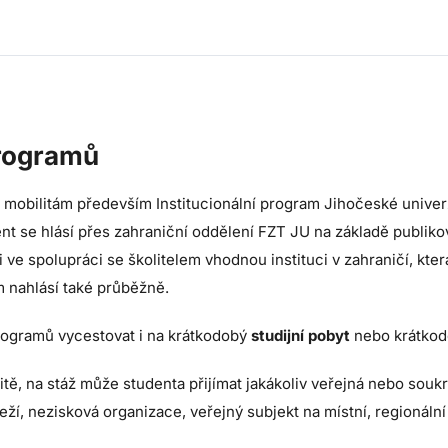
programů
 mobilitám především Institucionální program Jihočeské univerzi
ent se hlásí přes zahraniční oddělení FZT JU na základě publik
li ve spolupráci se školitelem vhodnou instituci v zahraničí, kter
 nahlásí také průběžně.
programů vycestovat i na krátkodobý
studijní pobyt
nebo krátko
zitě, na stáž může studenta přijímat jakákoliv veřejná nebo so
eží, nezisková organizace, veřejný subjekt na místní, regionální 