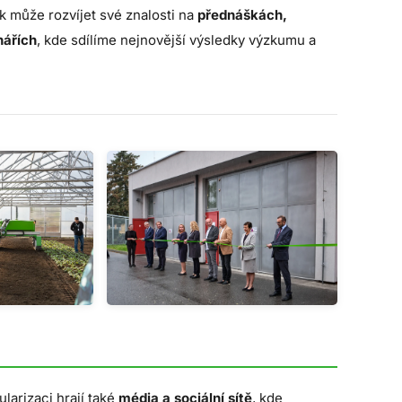
 může rozvíjet své znalosti na
přednáškách,
nářích
, kde sdílíme nejnovější výsledky výzkumu a
larizaci hrají také
média a sociální sítě
, kde