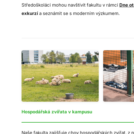
Středoškoláci mohou navštívit fakultu v rámci
Dne ot
exkurzí
a seznámit se s moderním výzkumem.
Hospodářská zvířata v kampusu
Naše fakulta zajišťuje chov hospodářských zvířat, z 