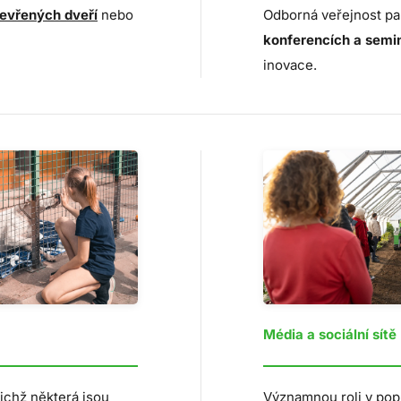
evřených dveří
nebo
Odborná veřejnost pak
konferencích a semi
inovace.
Média a sociální sítě
nichž některá jsou
Významnou roli v popu