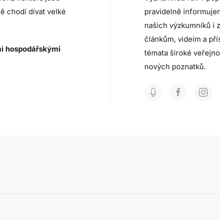
ě chodí dívat velké
pravidelně informuje
našich výzkumníků i 
článkům, videím a př
i hospodářskými
témata široké veřejno
nových poznatků.