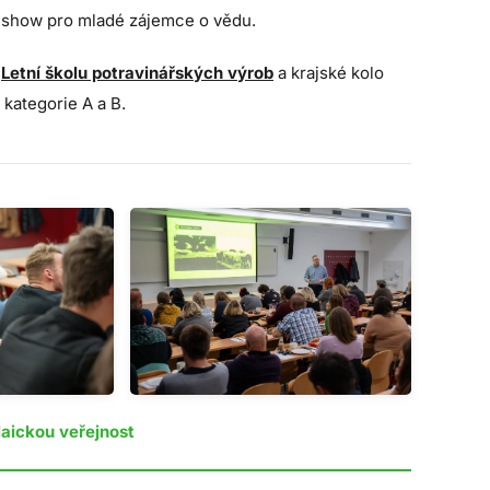
 show pro mladé zájemce o vědu.
e
Letní školu potravinářských výrob
a
krajské kolo
kategorie A a B
.
laickou veřejnost