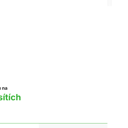
u na
sítích