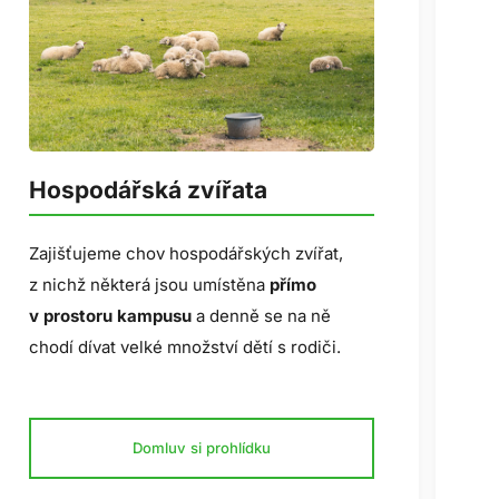
Hospodářská zvířata
C
Zajišťujeme chov hospodářských zvířat,
V 
z nichž některá jsou umístěna
přímo
FO
v prostoru kampusu
a denně se na ně
st
chodí dívat velké množství dětí s rodiči.
v
fa
Domluv si prohlídku