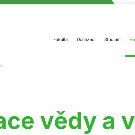
Fakulta
Uchazeči
Studium
Vě
mu
ace vědy a