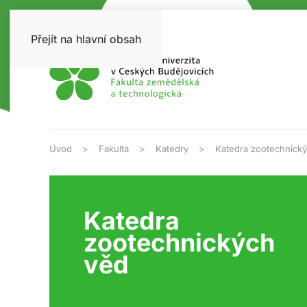
Přejít na hlavní obsah
Úvod
Fakulta
Katedry
Katedra zootechnick
Katedra
zootechnických
věd