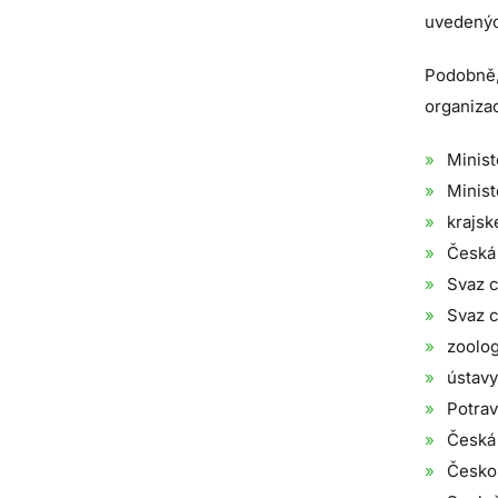
uvedenýc
Podobně, 
organiza
Minist
Minist
krajsk
Česká 
Svaz c
Svaz c
zoolog
ústav
Potrav
Česká 
Česko