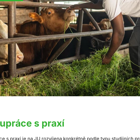
upráce s praxí
e s praxí je na JU rozvíjena konkrétně podle typu studijních 