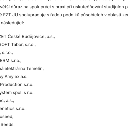
tší důraz na spolupráci s praxí při uskutečňování studijních 
ě FZT JU spolupracuje s řadou podniků působících v oblasti ze
 následující:
ET České Budějovice, a.s.,
FT Tábor, s.r.o.,
 s.r.o.,
RM s.r.o.,
á elektrárna Temelín,
y Amylex a.s.,
roduction s.r.o.,
stem spol. s r.o.,
c, a.s.,
netics s.r.o.,
oseed,
 Seeds,