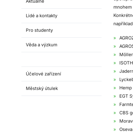
Aktuálně
mnohem vě
Konkrétn
Lidé a kontakty
například
Pro studenty
AGROZ
Věda a výzkum
AGROSO
Möller,
Spolupráce s praxí
ISOTHE
Jadern
Účelové zařízení
Lyckeb
Hemp P
Městský útulek
EGT Sy
Farmte
CBS ge
Morav
Oseva