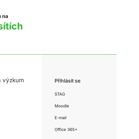
u na
sítích
a výzkum
Přihlásit se
STAG
Moodle
E-mail
Office 365+