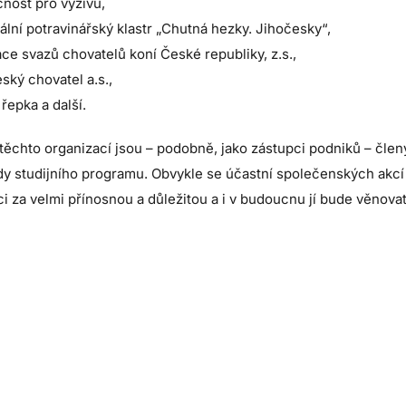
nost pro výživu,
ální potravinářský klastr „Chutná hezky. Jihočesky“,
ce svazů chovatelů koní České republiky, z.s.,
ský chovatel a.s.,
řepka a další.
těchto organizací jsou – podobně, jako zástupci podniků – člen
dy studijního programu. Obvykle se účastní společenských akcí
i za velmi přínosnou a důležitou a i v budoucnu jí bude věnova