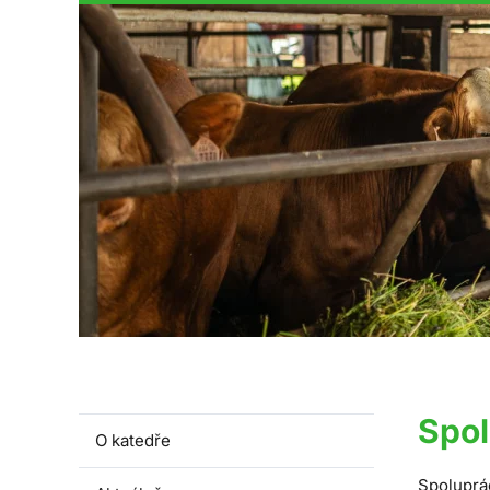
Spol
O katedře
Spoluprác