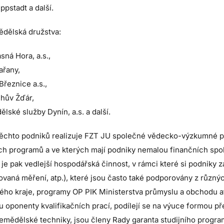
ppstadt a další.
ědělská družstva:
sná Hora, a.s.,
ařany,
řeznice a.s.,
hův Žďár,
lské služby Dynín, a.s. a další.
těchto podniků realizuje FZT JU společné vědecko-výzkumné pr
ch programů a ve kterých mají podniky nemalou finančních spo
 je pak vedlejší hospodářská činnost, v rámci které si podniky z
ovaná měření, atp.), které jsou často také podporovány z různýc
ho kraje, programy OP PIK Ministerstva průmyslu a obchodu atp
u oponenty kvalifikačních prací, podílejí se na výuce formou 
zemědělské techniky, jsou členy Rady garanta studijního progr