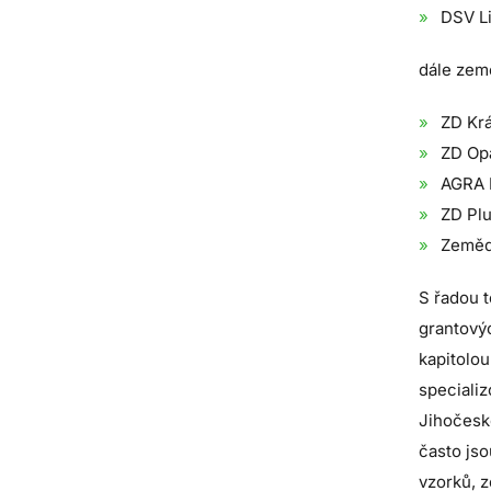
DSV Li
dále zem
ZD Krá
ZD Op
AGRA B
ZD Plu
Zemědě
S řadou 
grantový
kapitolou
specializ
Jihočeské
často jso
vzorků, 