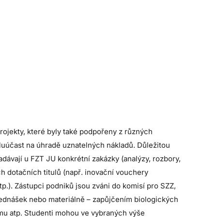
ojekty, které byly také podpořeny z různých
luúčast na úhradě uznatelných nákladů. Důležitou
adávají u FZT JU konkrétní zakázky (analýzy, rozbory,
h dotačních titulů (např. inovační vouchery
.). Zástupci podniků jsou zváni do komisí pro SZZ,
přednášek nebo materiálně – zapůjčením biologických
amu atp. Studenti mohou ve vybraných výše