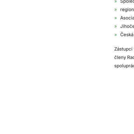
Společ
region
Asocia
Jihoče
Česká 
Zástupci 
členy Ra
spoluprác