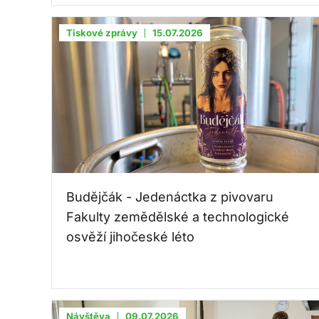
Tiskové zprávy
15.07.2026
Budějčák - Jedenáctka z pivovaru
Fakulty zemědělské a technologické
osvěží jihočeské léto
Návštěva
09.07.2026