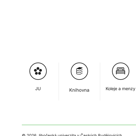
JU
Koleje a menzy
Knihovna
©
2026 Jihočeská univerzita v Českých Budějovicích