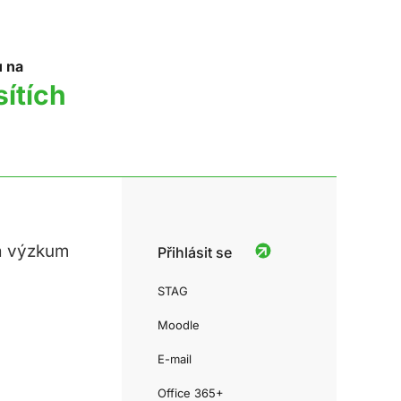
u na
sítích
a výzkum
Přihlásit se
STAG
Moodle
E-mail
Office 365+