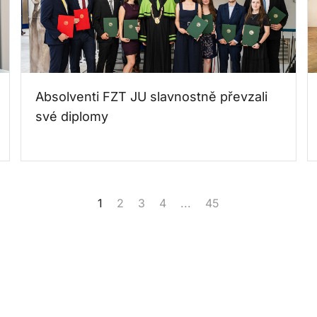
Absolventi FZT JU slavnostně převzali
své diplomy
1
2
3
4
...
45