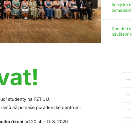
Korejská d
zemědělst
Den dětí s
návštěvní
vat!
ucí studenty na FZT JU.
ogramů až po naše poradenské centrum.
acího řízení
od 20. 4. – 9. 8. 2026.