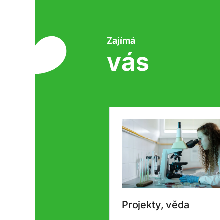
Zajímá
vás
Projekty, věda