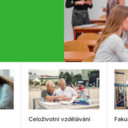
Celoživotní vzdělávání
Fakul