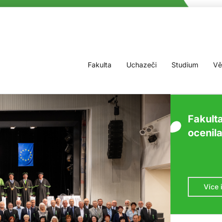
Fakulta
Uchazeči
Studium
Vě
Fakult
ocenil
Více 