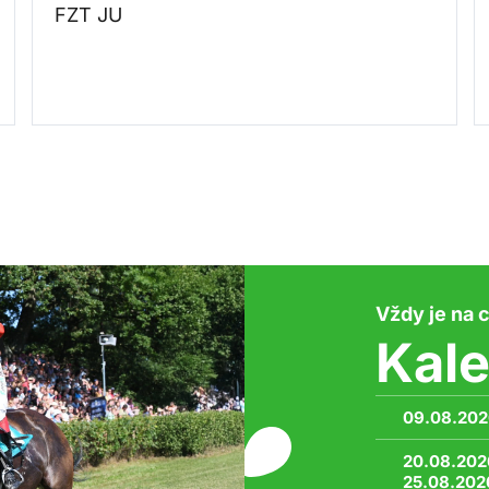
FZT JU
Vždy je na c
Kal
09.08.20
20.08.202
25.08.202