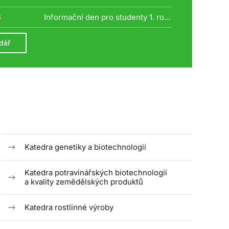
6
Informační den pro studenty 1. ročníků bakalářských studijních programů
dář
Katedra genetiky a biotechnologií
Katedra potravinářských biotechnologií
a kvality zemědělských produktů
Katedra rostlinné výroby