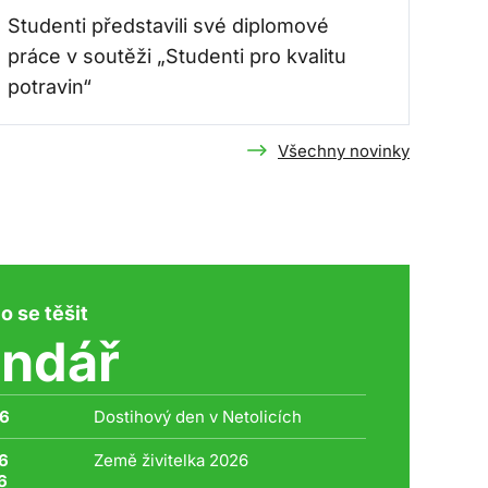
Studenti představili své diplomové
práce v soutěži „Studenti pro kvalitu
potravin“
Všechny novinky
o se těšit
endář
26
Dostihový den v Netolicích
6
Země živitelka 2026
6