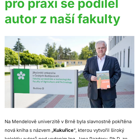
pro praxi se podílel
autor z naší fakulty
Na Mendelově univerzitě v Brně byla slavnostně pokřtěna
nová kniha s názvem „
Kukuřice
“, kterou vytvořil široký
kolektiv autorů pod vedením Ing. Jana Pazdery, Ph.D. ze