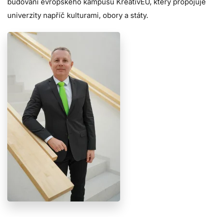
budování evropského kampusu KreativEU, který propojuje
univerzity napříč kulturami, obory a státy.