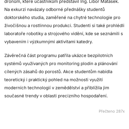
dronům, které účastníkům představil Ing. Libor Matásek.
Na exkurzi navázaly odborné přednášky studentů
doktorského studia, zaměřené na chytré technologie pro
živočišnou a rostlinnou produkci. Studenti si také prohlédli
laboratoře robotiky a strojového vidění, kde se seznámili s
vybavením i výzkumnými aktivitami katedry.
Závěrečná část programu patřila ukázce bezpilotních
systémů využívaných pro monitoring plodin a plánování
cílených zásahů do porostů. Akce studentům nabídla
teoretický i praktický pohled na možnosti využití
moderních technologií v zemědělství a přiblížila jim
současné trendy v oblasti precizního hospodaření.
Přečteno 287x