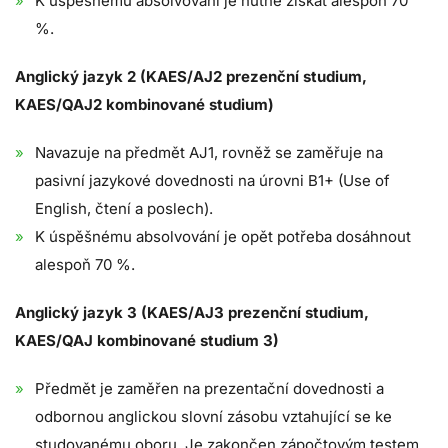
K úspěšnému absolvování je nutné získat alespoň 70
%.
Anglický jazyk 2 (KAES/AJ2 prezenční studium,
KAES/QAJ2 kombinované studium)
Navazuje na předmět AJ1, rovněž se zaměřuje na
pasivní jazykové dovednosti na úrovni B1+ (Use of
English, čtení a poslech).
K úspěšnému absolvování je opět potřeba dosáhnout
alespoň 70 %.
Anglický jazyk 3 (KAES/AJ3 prezenční studium,
KAES/QAJ kombinované studium 3)
Předmět je zaměřen na prezentační dovednosti a
odbornou anglickou slovní zásobu vztahující se ke
studovanému oboru. Je zakončen zápočtovým testem