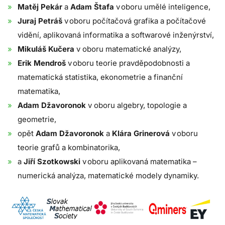
Matěj Pekár
a
Adam Štafa
v oboru umělé inteligence,
Juraj Petráš
v oboru počítačová grafika a počítačové
vidění, aplikovaná informatika a softwarové inženýrství,
Mikuláš Kučera
v oboru matematické analýzy,
Erik Mendroš
v oboru teorie pravděpodobnosti a
matematická statistika, ekonometrie a finanční
matematika,
Adam Džavoronok
v oboru algebry, topologie a
geometrie,
opět
Adam Džavoronok
a
Klára Grinerová
v oboru
teorie grafů a kombinatorika,
a
Jiří Szotkowski
v oboru aplikovaná matematika –
numerická analýza, matematické modely dynamiky.