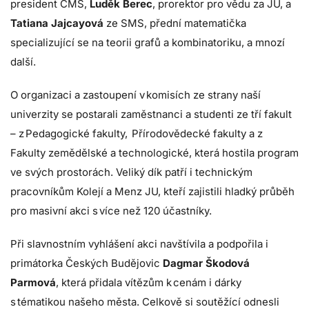
president ČMS,
Luděk Berec
, prorektor pro vědu za JU, a
Tatiana Jajcayová
ze SMS, přední matematička
specializující se na teorii grafů a kombinatoriku, a mnozí
další.
O organizaci a zastoupení v komisích ze strany naší
univerzity se postarali zaměstnanci a studenti ze tří fakult
– z Pedagogické fakulty, Přírodovědecké fakulty a z
Fakulty zemědělské a technologické, která hostila program
ve svých prostorách. Veliký dík patří i technickým
pracovníkům Kolejí a Menz JU, kteří zajistili hladký průběh
pro masivní akci s více než 120 účastníky.
Při slavnostním vyhlášení akci navštívila a podpořila i
primátorka Českých Budějovic
Dagmar Škodová
Parmová
, která přidala vítězům k cenám i dárky
s tématikou našeho města. Celkově si soutěžící odnesli