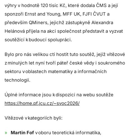
výhry v hodnotě 120 tisíc Kč, které dodala ČMS a její
sponzoři Ernst and Young, MFF UK, FJFI ČVUT a
především QMiners, jejichž zástupkyně Alexandra
Helánová přijela na akci společnost představit a vyzvat
soutěžící k budoucí spolupráci.
Bylo pro nás velikou ctí hostit tuto soutěž, jejíž vítězové
z minulých let nyní tvoří páteř české vědy i soukromého
sektoru v oblastech matematiky a informačních
technologií.
Úplné informace jsou k dispozici na webu soutěže
https://home.pf.jcu.cz/~svoc2026/
Vítězové v kategoriích byli:
Martin Fof
v oboru teoretická informatika,