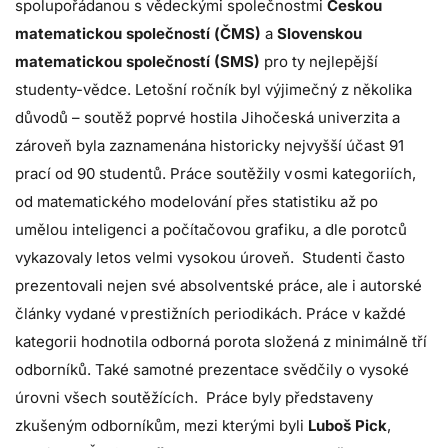
spolupořádanou s vědeckými společnostmi
Českou
matematickou společností (ČMS)
a
Slovenskou
matematickou společností (SMS)
pro ty nejlepější
studenty-vědce. Letošní ročník byl výjimečný z několika
důvodů – soutěž poprvé hostila Jihočeská univerzita a
zároveň byla zaznamenána historicky nejvyšší účast 91
prací od 90 studentů. Práce soutěžily v osmi kategoriích,
od matematického modelování přes statistiku až po
umělou inteligenci a počítačovou grafiku, a dle porotců
vykazovaly letos velmi vysokou úroveň. Studenti často
prezentovali nejen své absolventské práce, ale i autorské
články vydané v prestižních periodikách. Práce v každé
kategorii hodnotila odborná porota složená z minimálně tří
odborníků. Také samotné prezentace svědčily o vysoké
úrovni všech soutěžících. Práce byly představeny
zkušeným odborníkům, mezi kterými byli
Luboš Pick
,