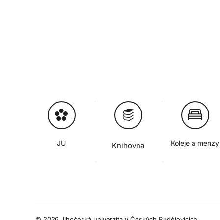
JU
Koleje a menzy
Knihovna
©
2026 Jihočeská univerzita v Českých Budějovicích