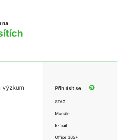
u na
sítích
a výzkum
Přihlásit se
STAG
Moodle
E-mail
Office 365+