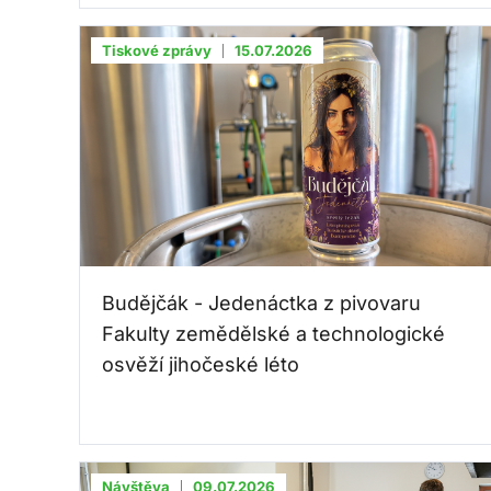
Tiskové zprávy
15.07.2026
Budějčák - Jedenáctka z pivovaru
Fakulty zemědělské a technologické
osvěží jihočeské léto
Návštěva
09.07.2026