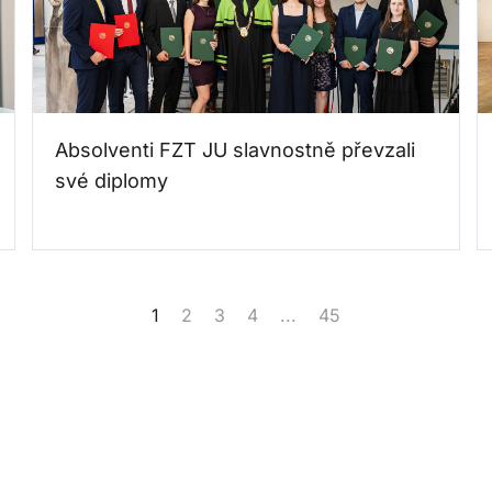
Absolventi FZT JU slavnostně převzali
své diplomy
1
2
3
4
...
45