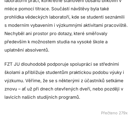
laboratorní práci, konkrétně stanovení obsahu bílkovin v
mléce pomocí titrace. Součástí návštěvy byla také
prohlídka vědeckých laboratoří, kde se studenti seznámili
s moderním vybavením i výzkumnými aktivitami pracoviště.
Nechyběl ani prostor pro dotazy, které směřovaly
především k možnostem studia na vysoké škole a
uplatnění absolventů.
FZT JU dlouhodobě podporuje spolupráci se středními
školami a přibližuje studentům praktickou podobu výuky i
výzkumu. Věříme, že se s některými z účastníků setkáme
znovu – ať už při dnech otevřených dveří, nebo později v
lavicích našich studijních programů.
Přečteno 279x