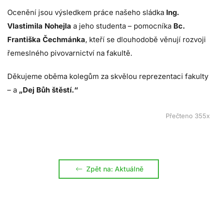
Ocenění jsou výsledkem práce našeho sládka
Ing.
Vlastimila Nohejla
a jeho studenta – pomocníka
Bc.
Františka Čechmánka
, kteří se dlouhodobě věnují rozvoji
řemeslného pivovarnictví na fakultě.
Děkujeme oběma kolegům za skvělou reprezentaci fakulty
– a
„Dej Bůh štěstí.“
Přečteno 355x
Zpět na: Aktuálně