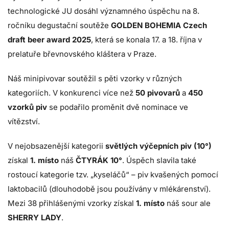
technologické JU dosáhl významného úspěchu na 8.
ročníku degustační soutěže
GOLDEN BOHEMIA Czech
draft beer award 2025
, která se konala 17. a 18. října v
prelatuře břevnovského kláštera v Praze.
Náš minipivovar soutěžil s pěti vzorky v různých
kategoriích. V konkurenci více než
50 pivovarů
a
450
vzorků piv
se podařilo proměnit dvě nominace ve
vítězství.
V nejobsazenější kategorii
světlých výčepních piv (10°)
získal
1. místo
náš
ČTYRÁK 10°
. Úspěch slavila také
rostoucí kategorie tzv. „kyseláčů“ – piv kvašených pomocí
laktobacilů (dlouhodobě jsou používány v mlékárenství).
Mezi 38 přihlášenými vzorky získal
1. místo
náš sour ale
SHERRY LADY
.