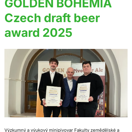
GOLDEN BOHEMIA
Czech draft beer
award 2025
Výzkumný a výukový minipivovar Fakulty zemědělské a