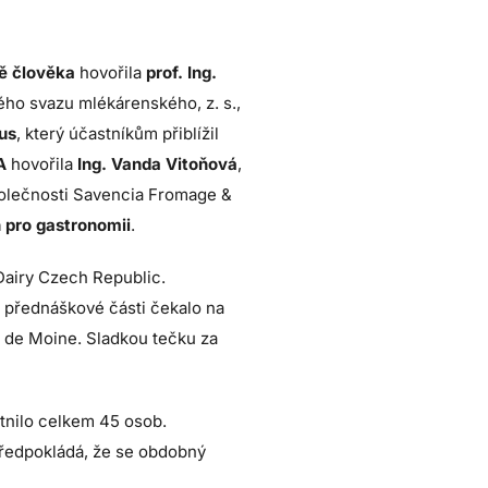
ě člověka
hovořila
prof. Ing.
ho svazu mlékárenského, z. s.,
us
, který účastníkům přiblížil
A
hovořila
Ing. Vanda Vitoňová
,
olečnosti Savencia Fromage &
 pro gastronomii
.
Dairy Czech Republic.
 přednáškové části čekalo na
 de Moine. Sladkou tečku za
tnilo celkem 45 osob.
předpokládá, že se obdobný