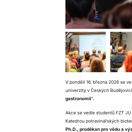
V pondělí 16. března 2026 se 
univerzity v Českých Budějovic
gastronomii
“.
Akce se vedle studentů FZT JU z
Katedrou potravinářských biotec
Ph.D., proděkan pro vědu a v