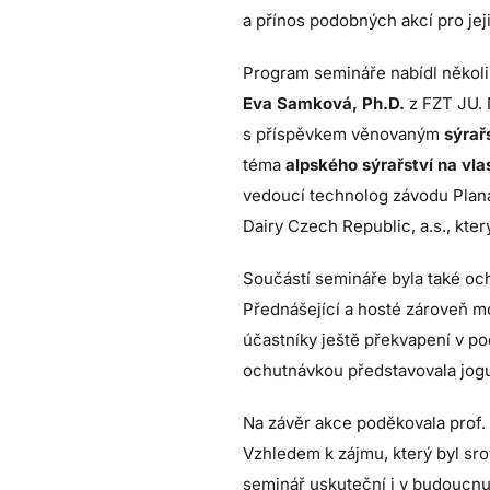
a přínos podobných akcí pro jej
Program semináře nabídl někol
Eva Samková, Ph.D.
z FZT JU. 
s příspěvkem věnovaným
sýrař
téma
alpského sýrařství na vla
vedoucí technolog závodu Planá
Dairy Czech Republic, a.s., kter
Součástí semináře byla také o
Přednášející a hosté zároveň m
účastníky ještě překvapení v p
ochutnávkou představovala jogu
Na závěr akce poděkovala prof.
Vzhledem k zájmu, který byl sr
seminář uskuteční i v budoucnu