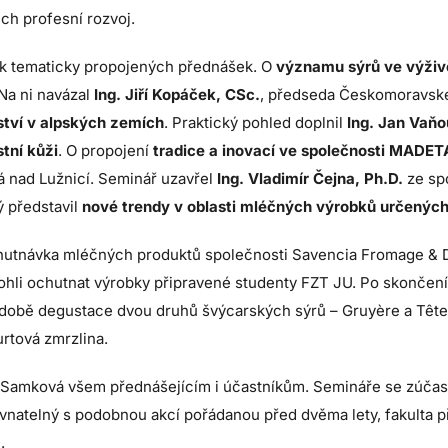
ich profesní rozvoj.
ik tematicky propojených přednášek. O
významu sýrů ve výživ
Na ni navázal
Ing. Jiří Kopáček, CSc.
, předseda Českomoravské
ství v alpských zemích
. Praktický pohled doplnil
Ing. Jan Vaňo
stní kůži
. O propojení
tradice a inovací ve společnosti MADET
 nad Lužnicí. Seminář uzavřel
Ing. Vladimír Čejna, Ph.D.
ze sp
ý představil
nové trendy v oblasti mléčných výrobků určených
chutnávka mléčných produktů společnosti Savencia Fromage & 
ohli ochutnat výrobky připravené studenty FZT JU. Po skončení
odobě degustace dvou druhů švýcarských sýrů – Gruyère a Tête
rtová zmrzlina.
 Samková všem přednášejícím i účastníkům. Semináře se zúčas
ovnatelný s podobnou akcí pořádanou před dvěma lety, fakulta 
.