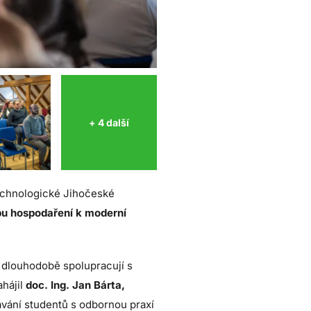
+ 4 další
echnologické Jihočeské
u hospodaření k moderní
é dlouhodobě spolupracují s
ahájil
doc. Ing. Jan Bárta,
ávání studentů s odbornou praxí