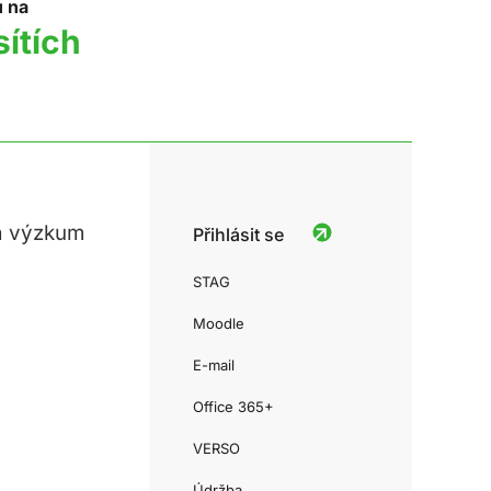
u na
sítích
a výzkum
Přihlásit se
STAG
Moodle
E-mail
Office 365+
VERSO
Údržba