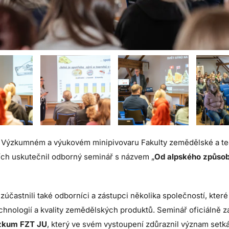
ve Výzkumném a výukovém minipivovaru Fakulty zemědělské a t
ích uskutečnil odborný seminář s názvem „
Od alpského způsob
účastnili také odborníci a zástupci několika společností, kter
hnologií a kvality zemědělských produktů. Seminář oficiálně z
ýzkum FZT JU
, který ve svém vystoupení zdůraznil význam setk