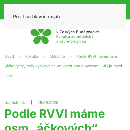
Přejít na hlavní obsah
Úvod
Fakulta
Aktuálně
Podle RVVI máme osm
„áčkových“, tedy vynikajících univerzit podle výzkumu. JU je mezi
nimi!
Úspěch, JU
29.06.2026
Podle RVVI máme
osm „áčkových“,