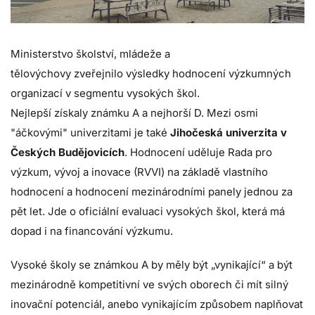
Ministerstvo školství, mládeže a
tělovýchovy zveřejnilo výsledky hodnocení výzkumných
organizací v segmentu vysokých škol.
Nejlepší získaly známku A a nejhorší D. Mezi osmi
"áčkovými" univerzitami je také
Jihočeská univerzita v
Českých Budějovicích
. Hodnocení uděluje Rada pro
výzkum, vývoj a inovace (RVVI) na základě vlastního
hodnocení a hodnocení mezinárodními panely jednou za
pět let. Jde o oficiální evaluaci vysokých škol, která má
dopad i na financování výzkumu.
Vysoké školy se známkou A by měly být „vynikající“ a být
mezinárodně kompetitivní ve svých oborech či mít silný
inovační potenciál, anebo vynikajícím způsobem naplňovat