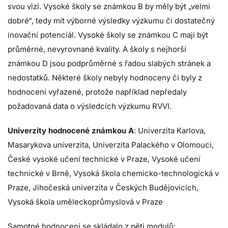
svou vizi. Vysoké školy se známkou B by měly být „velmi
dobré“, tedy mít výborné výsledky výzkumu či dostatečný
inovační potenciál. Vysoké školy se známkou C mají být
průměrné, nevyrovnané kvality. A školy s nejhorší
známkou D jsou podprůměrné s řadou slabých stránek a
nedostatků. Některé školy nebyly hodnoceny či byly z
hodnocení vyřazené, protože například nepředaly
požadovaná data o výsledcích výzkumu RVVI.
Univerzity hodnocené známkou A
: Univerzita Karlova,
Masarykova univerzita, Univerzita Palackého v Olomouci,
České vysoké učení technické v Praze, Vysoké učení
technické v Brně, Vysoká škola chemicko-technologická v
Praze, Jihočeská univerzita v Českých Budějovicích,
Vysoká škola uměleckoprůmyslová v Praze
Samotné hodnocení se skládalo z pěti modulů: