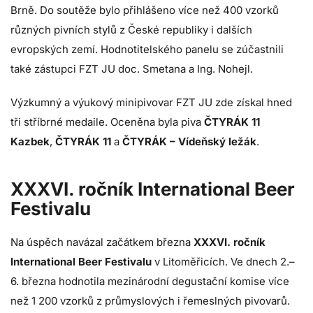
Brně. Do soutěže bylo přihlášeno více než 400 vzorků
různých pivních stylů z České republiky i dalších
evropských zemí. Hodnotitelského panelu se zúčastnili
také zástupci FZT JU doc. Smetana a Ing. Nohejl.
Výzkumný a výukový minipivovar FZT JU zde získal hned
tři stříbrné medaile. Oceněna byla piva
ČTYRÁK 11
Kazbek
,
ČTYRÁK 11
a
ČTYRÁK – Vídeňský ležák
.
XXXVI. ročník International Beer
Festivalu
Na úspěch navázal začátkem března
XXXVI. ročník
International Beer Festivalu
v Litoměřicích. Ve dnech 2.–
6. března hodnotila mezinárodní degustační komise více
než 1 200 vzorků z průmyslových i řemeslných pivovarů.