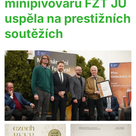
minipivovaru FZT JU
uspěla na prestižních
soutěžích