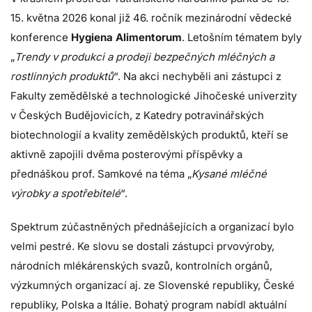
15. května 2026 konal již 46. ročník mezinárodní vědecké
konference
Hygiena Alimentorum
. Letošním tématem byly
„
Trendy v produkci a prodeji bezpečných mléčných a
rostlinných produktů
“. Na akci nechyběli ani zástupci z
Fakulty zemědělské a technologické Jihočeské univerzity
v Českých Budějovicích, z Katedry potravinářských
biotechnologií a kvality zemědělských produktů, kteří se
aktivně zapojili dvěma posterovými příspěvky a
přednáškou prof. Samkové na téma „
Kysané mléčné
výrobky a spotřebitelé
“.
Spektrum zúčastněných přednášejících a organizací bylo
velmi pestré. Ke slovu se dostali zástupci prvovýroby,
národních mlékárenských svazů, kontrolních orgánů,
výzkumných organizací aj. ze Slovenské republiky, České
republiky, Polska a Itálie. Bohatý program nabídl aktuální