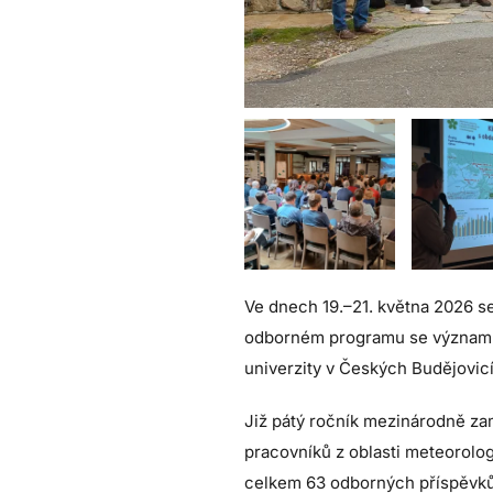
Ve dnech 19.–21. května 2026 s
odborném programu se významně
univerzity v Českých Budějovic
Již pátý ročník mezinárodně za
pracovníků z oblasti meteorolog
celkem 63 odborných příspěvků