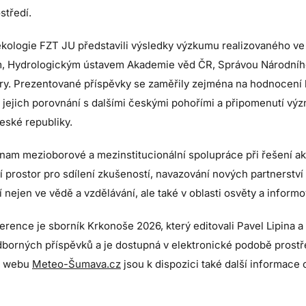
středí.
ekologie FZT JU představili výsledky výzkumu realizovaného v
 Hydrologickým ústavem Akademie věd ČR, Správou Národního
ry. Prezentované příspěvky se zaměřily zejména na hodnocení 
jejich porovnání s dalšími českými pohořími a připomenutí v
České republiky.
nam mezioborové a mezinstitucionální spolupráce při řešení a
í prostor pro sdílení zkušeností, navazování nových partnerstv
nejen ve vědě a vzdělávání, ale také v oblasti osvěty a informo
rence je sborník Krkonoše 2026, který editovali Pavel Lipina 
borných příspěvků a je dostupná v elektronické podobě prost
a webu
Meteo-Šumava.cz
jsou k dispozici také další informace