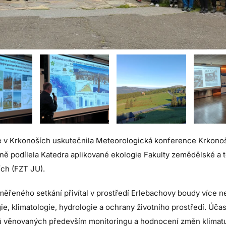
e v Krkonoších uskutečnila Meteorologická konference Krkonoše 
 podílela Katedra aplikované ekologie Fakulty zemědělské a 
ích (FZT JU).
měřeného setkání přivítal v prostředí Erlebachovy boudy více 
ie, klimatologie, hydrologie a ochrany životního prostředí. Účas
 věnovaných především monitoringu a hodnocení změn klimatu,