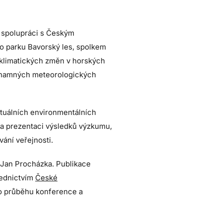
e spolupráci s Českým
 parku Bavorský les, spolkem
klimatických změn v horských
ýznamných meteorologických
ktuálních environmentálních
í a prezentaci výsledků výzkumu,
vání veřejnosti.
a Jan Procházka. Publikace
řednictvím
České
 o průběhu konference a