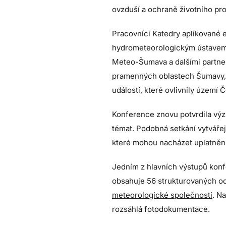
ovzduší a ochraně životního pro
Pracovníci Katedry aplikované 
hydrometeorologickým ústavem,
Meteo-Šumava a dalšími partne
pramenných oblastech Šumavy, 
událostí, které ovlivnily území 
Konference znovu potvrdila výz
témat. Podobná setkání vytvářej
které mohou nacházet uplatnění 
Jedním z hlavních výstupů konfe
obsahuje 56 strukturovaných od
meteorologické společnosti
. N
rozsáhlá fotodokumentace.